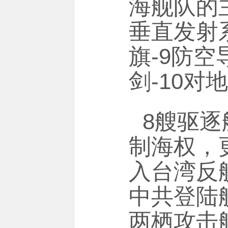
海舰队的主
垂直发射
旗-9防
剑-10对
8艘驱
制海权，
入台湾反
中共登陆
两栖攻击