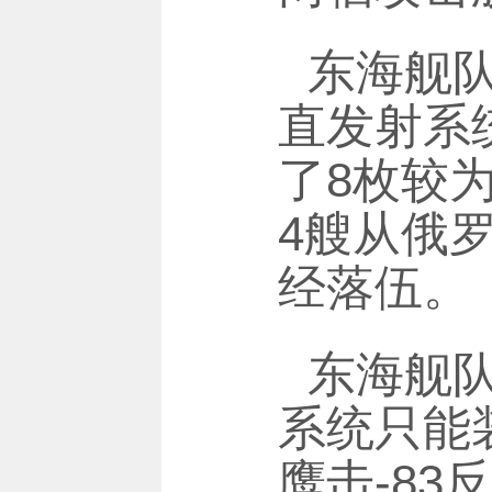
东海舰队
直发射系
了8枚较
4艘从俄
经落伍。
东海舰队
系统只能
鹰击-8