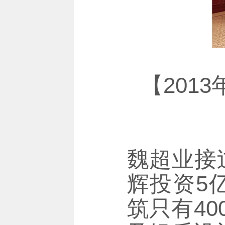
【201
魏超业接
辉投资5
筑只有4