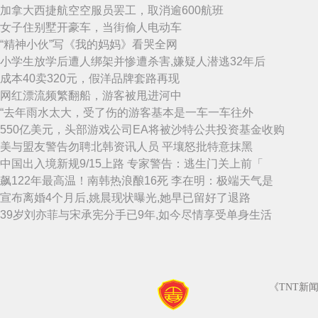
加拿大西捷航空空服员罢工，取消逾600航班
女子住别墅开豪车，当街偷人电动车
“精神小伙”写《我的妈妈》看哭全网
小学生放学后遭人绑架并惨遭杀害,嫌疑人潜逃32年后
成本40卖320元，假洋品牌套路再现
网红漂流频繁翻船，游客被甩进河中
“去年雨水太大，受了伤的游客基本是一车一车往外
550亿美元，头部游戏公司EA将被沙特公共投资基金收购
美与盟友警告勿聘北韩资讯人员 平壤怒批特意抹黑
中国出入境新规9/15上路 专家警告：逃生门关上前「
飙122年最高温！南韩热浪酿16死 李在明：极端天气是
宣布离婚4个月后,姚晨现状曝光,她早已留好了退路
39岁刘亦菲与宋承宪分手已9年,如今尽情享受单身生活
《TNT新