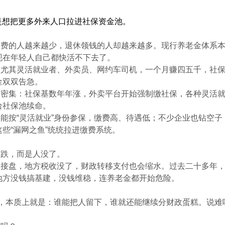
想把更多外来人口拉进社保资金池。
的人越来越少，退休领钱的人却越来越多。现行养老金体系本来
现在年轻人自己都快活不下去了。
其灵活就业者、外卖员、网约车司机，一个月赚四五千，社保
金双双告急。
集：社保基数年年涨，外卖平台开始强制缴社保，各种灵活就
给社保池续命。
按“灵活就业”身份参保，缴费高、待遇低；不少企业也钻空子
些“漏网之鱼”统统拉进缴费系统。
跌，而是人没了。
盘，地方税收没了，财政转移支付也会缩水。过去二十多年，
地方没钱搞基建，没钱维稳，连养老金都开始危险。
，本质上就是：谁能把人留下，谁就还能继续分财政蛋糕。说难