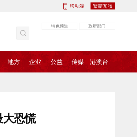
移动端
繁體閱讀
特色频道
政府部门
社会
法治
书画
地方
传媒
地方
企业
公益
传媒
港澳台
最大恐慌