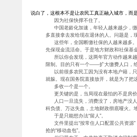
说白了，这根本不是让农民工真正融入城市，而是
因为社保快撑不住了。
中国老龄化加速，年轻人越来越少，缴费
多直接拿去发给现在退休的人。问题是，
这些年，全国断缴社保的人越来越多。尤
先保现金流活命。于是地方财政和社保基
所以你会发现，这两年官方动作越来越密
限制。目的只有一个——扩大缴费人口，
以前很多农民工因为没有本地户籍，只能
就躲。现在国务院直接放开，就是为了把这
多收一个是一个。
更关键的是，当局现在最怕的不是房价
人口一旦流失，消费没了，房地产没人接
科负债、万达失血，土地财政彻底哑火。
于是只能想办法“留人”。
文件里提出“按常住人口配置公共资源”
抢的“移动血包”。