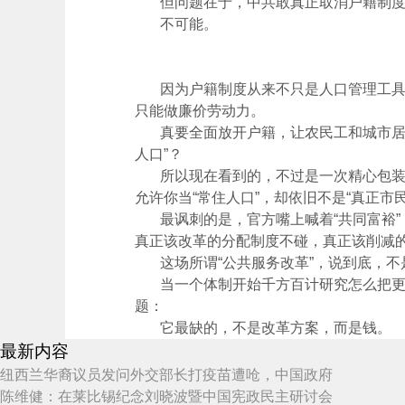
但问题在于，中共敢真正取消户籍制度
不可能。
因为户籍制度从来不只是人口管理工具，
只能做廉价劳动力。
真要全面放开户籍，让农民工和城市居民
人口”？
所以现在看到的，不过是一次精心包装后
允许你当“常住人口”，却依旧不是“真正市民
最讽刺的是，官方嘴上喊着“共同富裕”
真正该改革的分配制度不碰，真正该削减
这场所谓“公共服务改革”，说到底，不
当一个体制开始千方百计研究怎么把更多
题：
它最缺的，不是改革方案，而是钱。
最新内容
纽西兰华裔议员发问外交部长打疫苗遭呛，中国政府
陈维健：在莱比锡纪念刘晓波暨中国宪政民主研讨会