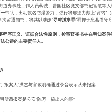
街道办事处工作人员蒋诚、曹园社区党支部书记官敏等人
万一
带队，出动数名防爆警力，强行将邢望力戴上“背铐”
刑事拘留通知书，将其以涉嫌“
寻衅滋事罪
”羁押于息县看守
事程序正义、证据合法性原则，检察官崔书林在明知案件
违法公诉的主要责任人。
诉
，而“报案人”洪杰与官敏明确通过录音表示从未报案；
明所谓报案是公安“陈万一搞出来的事”；