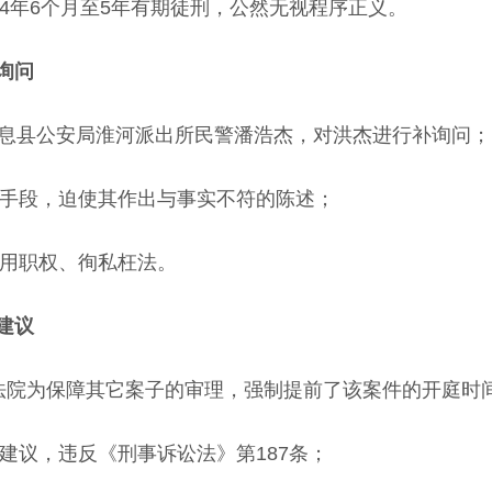
4年6个月至5年有期徒刑，公然无视程序正义。
询问
林指使息县公安局淮河派出所民警潘浩杰，对洪杰进行补询问；
导手段，迫使其作出与事实不符的陈述；
滥用职权、徇私枉法。
建议
:30，法院为保障其它案子的审理，强制提前了该案件的开庭
建议，违反《刑事诉讼法》第187条；