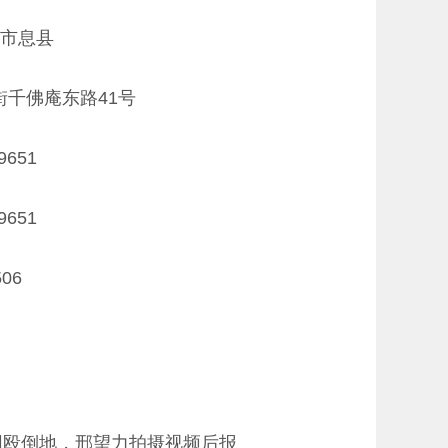
市息县
千佛庵东路41号
9651
9651
06
员围殴倒地，邢望力拍摄视频后报