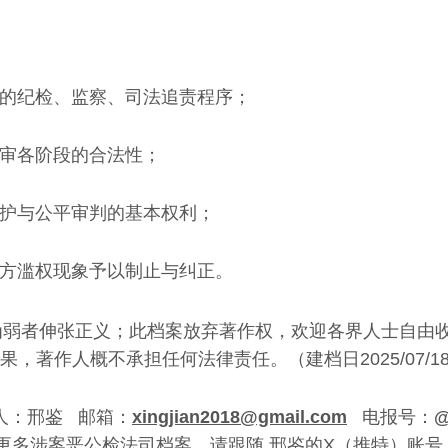
为的纪检、监察、司法追责程序；
庭审各阶段的合法性；
辩护与公平审判的基本权利；
地方滥权现象予以制止与纠正。
，为弱者伸张正义；此档案放弃著作权，欢迎各界人士自由
，著作人概不承担任何法律责任。（建档日2025/07/1
人：邢鉴 邮箱：
xingjian2018@gmail.com
电报号：
@
晓更多涉案恶公检法司档案，请跟随 邢鉴的X（推特）账号