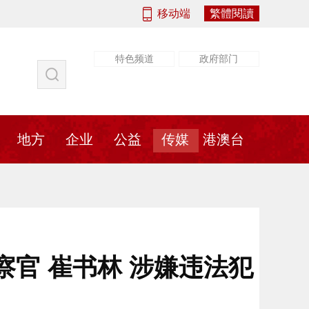
移动端
繁體閱讀
特色频道
政府部门
社会
法治
书画
地方
传媒
地方
企业
公益
传媒
港澳台
官 崔书林 涉嫌违法犯