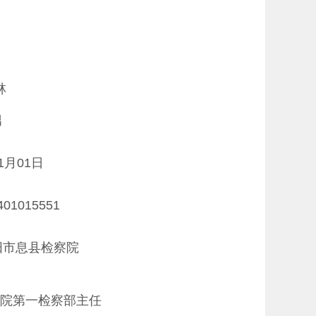
林
男
01月01日
401015551
阳市息县检察院
院第一检察部主任