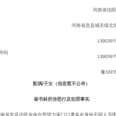
河南省信阳
河南省息县城关镇北街
1390397
号码
1390397
豫S5F5
配偶/子女（信息暂不公布）
崔书林所涉恶行及犯罪事实
许，河南省息县访民余俊在邢望力家门口遭多名身份不明人