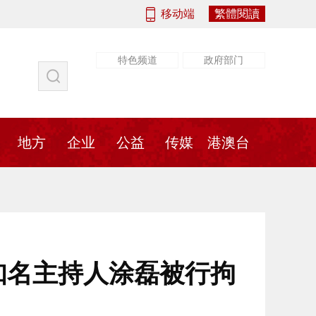
移动端
繁體閱讀
特色频道
政府部门
社会
法治
书画
地方
传媒
地方
企业
公益
传媒
港澳台
知名主持人涂磊被行拘