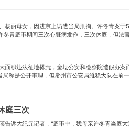
、杨丽母女，因进京上访遭当局刑拘。许冬青案于5
许冬青庭审期间三次心脏病发作，三次休庭，但法官
大面积违法征地撂荒，金坛公安和检察院造假办案而
当局称是公开审理，但常州市公安局维稳大队在前
休庭三次
瑛告诉大纪元记者，“庭审中，我母亲许冬青当庭大