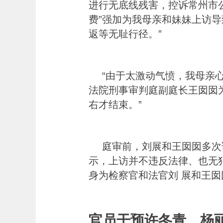
进行无底线残害，控诉常州市
费”强加为我母亲和妹妹上访导
返等无耻行径。”
“由于太激动气愤，我母亲
法院刑事审判庭副庭长王囡囡
右才结束。”
庭审前，刘展和王囡囡多次
示，上访并不违反法律、也无
身为检察官和法官刘 展和王囡
官员干预许冬青、杨