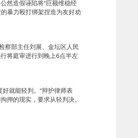
公然造假诬陷将“巨额维稳经
安的暴力殴打绑架捏造为友好劝
检察部主任刘展、金坛区人民
行将庭审进行到晚上6点半左
好就能轻判。“辩护律师表
期拘押的现实，要求从轻判决。