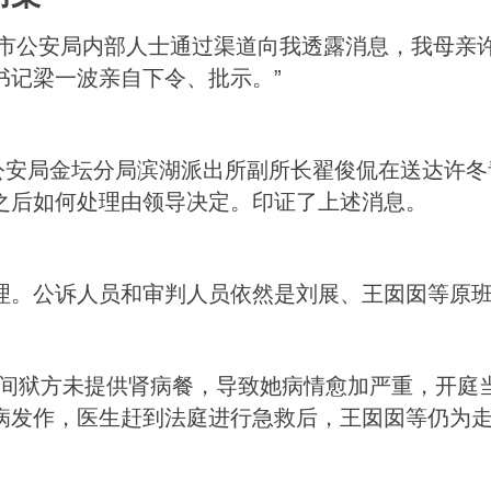
州市公安局内部人士通过渠道向我透露消息，我母亲
书记梁一波亲自下令、批示。”
州市公安局金坛分局滨湖派出所副所长翟俊侃在送达许
之后如何处理由领导决定。印证了上述消息。
审理。公诉人员和审判人员依然是刘展、王囡囡等原
间狱方未提供肾病餐，导致她病情愈加严重，开庭
病发作，医生赶到法庭进行急救后，王囡囡等仍为