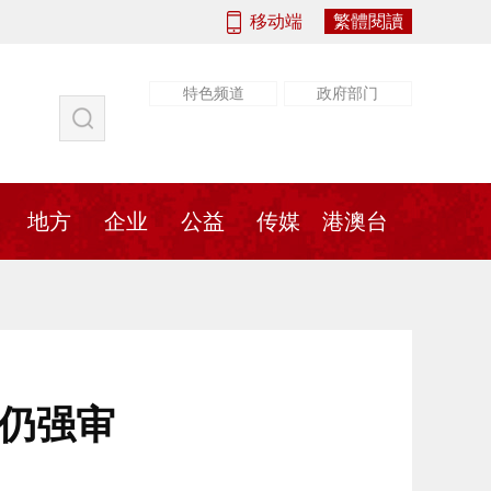
移动端
繁體閱讀
特色频道
政府部门
社会
法治
书画
地方
传媒
地方
企业
公益
传媒
港澳台
官仍强审