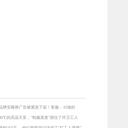
品牌安睡裤广告被紧急下架！客服：AI做的
40℃的高温天里，“制服蒸笼”困住了环卫工人
涨粉350万， 他们把西游记演成了“打工人团建”