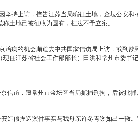
因坚持上访，控告江苏当局骗征土地，金坛公安和
谎称土地已被征收为国有，枉法不予立案。
京治病的机会顺道去中共国家信访局上访，或到欲
（现任江苏省社会工作部部长）田洪和常州市委书
丽进京信访，遭常州市金坛区当局抓捕刑拘，后被批捕
公安造假捏造案件事实与我母亲许冬青案如出一辙。