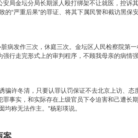
公安局金坛分局长期派人殴打绑架不让就医，控诉其
致的“严重后果”的罪证、将其下属民警和截访黑保
心脏病发作三次，休庭三次。金坛区人民检察院第一
为强行走完形式上的审判程序，不顾我母亲的病情强
诱骗许冬清，只要认罪认罚保证不去北京上访、态度
犯罪事实，和实际存在上级官员下令迫害和己遭长
囡均称无法作主。”杨彩瑛说。
丽案