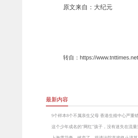
原文来自：大纪元
转自：https://www.tnttimes.net
最新内容
9个样本8个不属亲生父母 香港生殖中心严重
这个少年成名的“网红”孩子，没有迷失在流量
上海雪花膏，破产了，提请法院直接终止清算