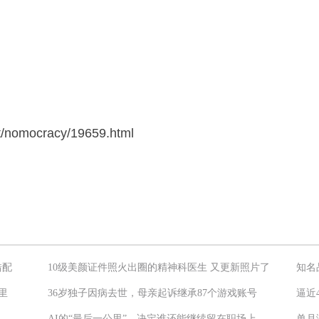
/nomocracy/19659.html
错配
10级美颜证件照火出圈的精神科医生 又更新照片了
知名
里
36岁独子因病去世，母亲起诉继承87个游戏账号
逼近
AI的“最后一公里”，决定谁还能继续留在职场上
单月