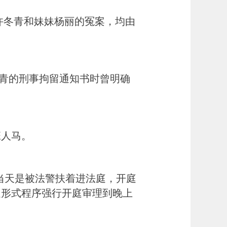
许冬青和妹妹杨丽的冤案，均由
冬青的刑事拘留通知书时曾明确
班人马。
当天是被法警扶着进法庭，开庭
走形式程序强行开庭审理到晚上