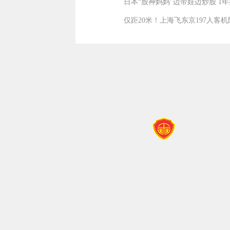
日本“股神妈妈”边带娃边炒股 1年
仅距20米！上海飞东京197人客