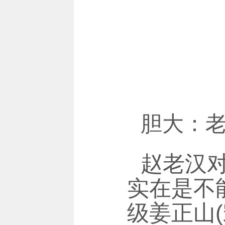
胆大：
赵老汉
实在是不
级姜正山