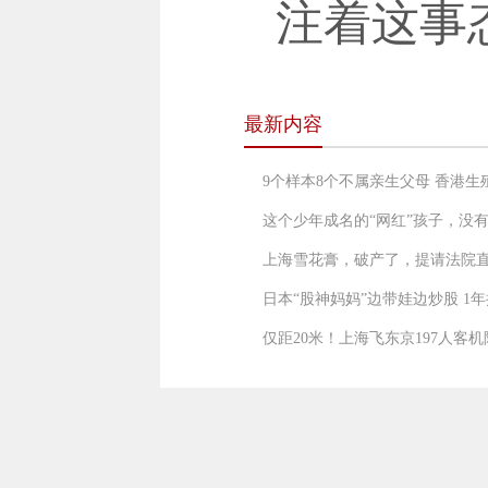
注着这事
最新内容
9个样本8个不属亲生父母 香港
这个少年成名的“网红”孩子，没
上海雪花膏，破产了，提请法院
日本“股神妈妈”边带娃边炒股 1年
仅距20米！上海飞东京197人客