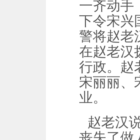
一齐动手
下令宋兴
警将赵老
在赵老汉
行政。赵
宋丽丽、
业。
赵老汉
丧失了做