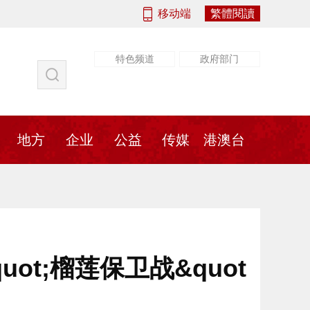
移动端
繁體閱讀
特色频道
政府部门
社会
法治
书画
地方
传媒
地方
企业
公益
传媒
港澳台
uot;榴莲保卫战&quot