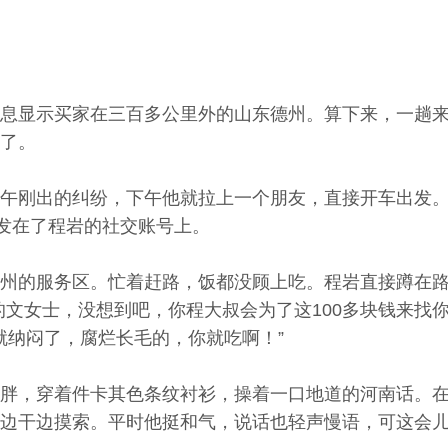
息显示买家在三百多公里外的山东德州。算下来，一趟
了。
午刚出的纠纷，下午他就拉上一个朋友，直接开车出发
步发在了程岩的社交账号上。
州的服务区。忙着赶路，饭都没顾上吃。程岩直接蹲在
的文女士，没想到吧，你程大叔会为了这100多块钱来找
就纳闷了，腐烂长毛的，你就吃啊！”
胖，穿着件卡其色条纹衬衫，操着一口地道的河南话。
边干边摸索。平时他挺和气，说话也轻声慢语，可这会