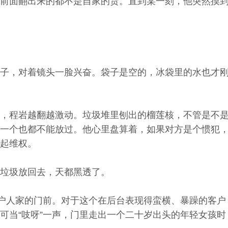
前面翻出来的都不是自家的货。直到某一刻，他突然摸
子，对着镜头一脸兴奋。袋子是空的，冰袋里的水也才
，程岩越翻越激动。垃圾堆里刨出的榴莲核，不管是不
一个也都不能放过。他心里盘算着，如果对方是个惯犯
起维权。
垃圾放回去，天都黑透了。
这户人家的门前。对于这个在后台表现得蛮横、暴躁的客
可当“吱呀”一声，门里走出一个二十岁出头的年轻女孩时，