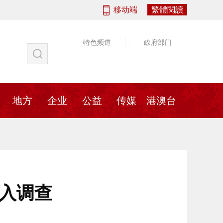
移动端
繁體閱讀
特色频道
政府部门
社会
法治
书画
地方
传媒
地方
企业
公益
传媒
港澳台
介入调查