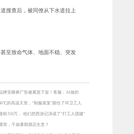
水道搜查后，被同僚从下水道拉上
毒甚至致命气体、地面不稳、突发
品牌安睡裤广告被紧急下架！客服：AI做的
40℃的高温天里，“制服蒸笼”困住了环卫工人
涨粉350万， 他们把西游记演成了“打工人团建”
露营，干崩暑期酒店生意？