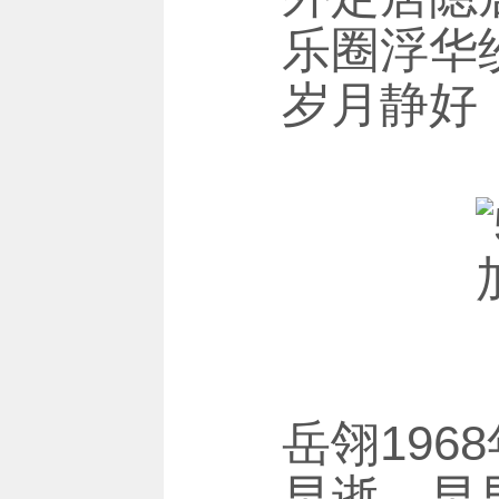
乐圈浮华
岁月静好
岳翎19
早逝，早