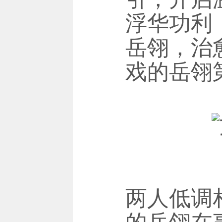
浮华功利
岳翎，治
戏的岳翎
两人低调