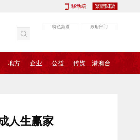
移动端
繁體閱讀
特色频道
政府部门
社会
法治
书画
地方
传媒
地方
企业
公益
传媒
港澳台
成人生赢家