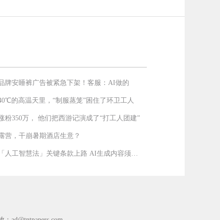
品牌安睡裤广告被紧急下架！客服：AI做的
40℃的高温天里，“制服蒸笼”困住了环卫工人
涨粉350万， 他们把西游记演成了“打工人团建”
露营，干崩暑期酒店生意？
欧盟「人工智慧法」关键条款上路 AI生成内容须强制
放：
ad@tntpapers.com