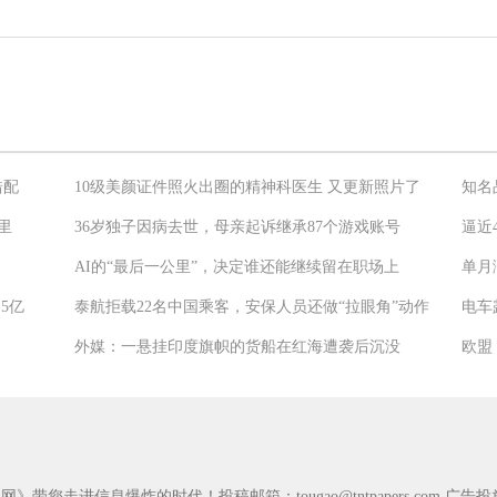
错配
10级美颜证件照火出圈的精神科医生 又更新照片了
知名
里
36岁独子因病去世，母亲起诉继承87个游戏账号
逼近
AI的“最后一公里”，决定谁还能继续留在职场上
单月
5亿
泰航拒载22名中国乘客，安保人员还做“拉眼角”动作
电车
外媒：一悬挂印度旗帜的货船在红海遭袭后沉没
闻网》带您走进信息爆炸的时代！投稿邮箱：
tougao@tntpapers.com
广告投