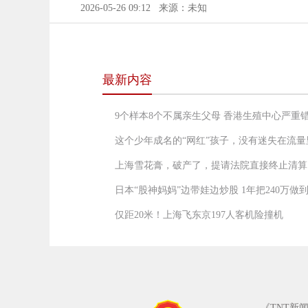
2026-05-26 09:12
来源：未知
最新内容
9个样本8个不属亲生父母 香港生殖中心严重
这个少年成名的“网红”孩子，没有迷失在流量
上海雪花膏，破产了，提请法院直接终止清算
日本“股神妈妈”边带娃边炒股 1年把240万做到
仅距20米！上海飞东京197人客机险撞机
《TNT新