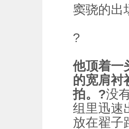
窦骁的出
?
他顶着一
的宽肩衬
拍。?
没
组里迅速
放在翟子