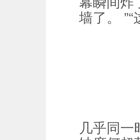
幕瞬间炸了
墙了。 ”
几乎同一