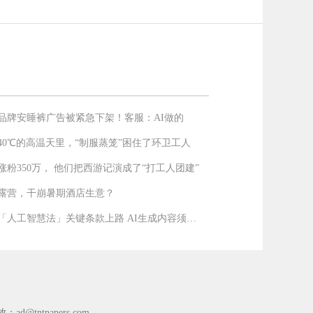
品牌安睡裤广告被紧急下架！客服：AI做的
40℃的高温天里，“制服蒸笼”困住了环卫工人
涨粉350万， 他们把西游记演成了“打工人团建”
露营，干崩暑期酒店生意？
欧盟「人工智慧法」关键条款上路 AI生成内容须强制
放：
ad@tntpapers.com