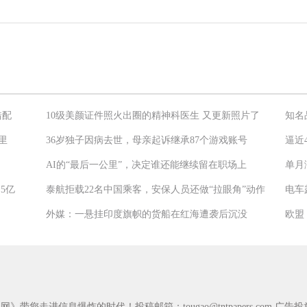
错配
10级美颜证件照火出圈的精神科医生 又更新照片了
知名
里
36岁独子因病去世，母亲起诉继承87个游戏账号
逼近
AI的“最后一公里”，决定谁还能继续留在职场上
单月
5亿
泰航拒载22名中国乘客，安保人员还做“拉眼角”动作
电车
外媒：一悬挂印度旗帜的货船在红海遭袭后沉没
闻网》带您走进信息爆炸的时代！投稿邮箱：
tougao@tntpapers.com
广告投