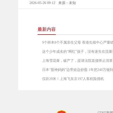
2026-05-26 09:12
来源：未知
最新内容
9个样本8个不属亲生父母 香港生殖中心严重
这个少年成名的“网红”孩子，没有迷失在流量
上海雪花膏，破产了，提请法院直接终止清算
日本“股神妈妈”边带娃边炒股 1年把240万做到
仅距20米！上海飞东京197人客机险撞机
《TNT新