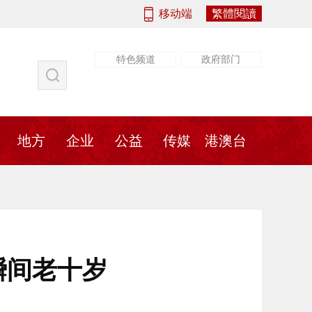
移动端
繁體閱讀
特色频道
政府部门
社会
法治
书画
地方
传媒
地方
企业
公益
传媒
港澳台
瞬间老十岁