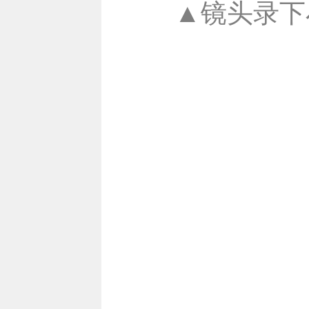
▲镜头录下