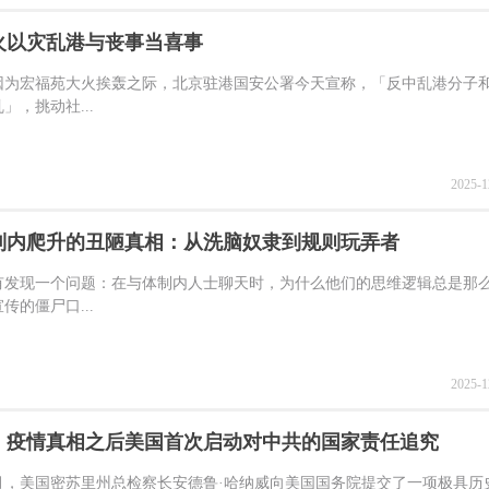
火以灾乱港与丧事当喜事
因为宏福苑大火挨轰之际，北京驻港国安公署今天宣称，「反中乱港分子
」，挑动社...
2025-1
制内爬升的丑陋真相：从洗脑奴隶到规则玩弄者
有发现一个问题：在与体制内人士聊天时，为什么他们的思维逻辑总是那
传的僵尸口...
2025-1
：疫情真相之后美国首次启动对中共的国家责任追究
11月，美国密苏里州总检察长安德鲁·哈纳威向美国国务院提交了一项极具