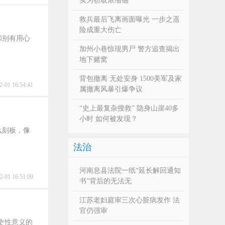
实为窃取浓缩铀
救兵最后飞离画面曝光 一步之遥
险成重大伤亡
和别有用心
加州小巷惊现男尸 警方追查揭出
地下赌窝
背包撤离 无处安身 1500美军及家
2-01 16:54:41
属撤离风暴引爆争议
“史上最复杂搜救” 隐身山崖40多
小时 如何被发现？
么刻板，像
法治
河南息县法院一纸“延长解回通知
2-01 16:51:09
书”背后的无法无
江苏老妇庭审三次心脏病发作 法
官仍强审
历史性意义的