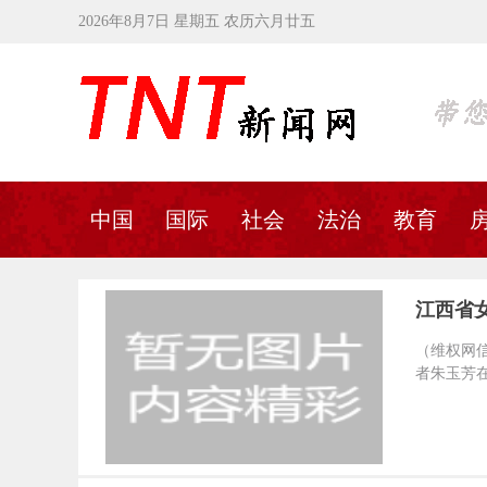
2026年8月7日 星期五 农历六月廿五
中国
国际
社会
法治
教育
江西省
（维权网信息
者朱玉芳在服