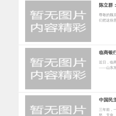
陈立群
尊敬的魏
们把这份意
临商银
近日，临
——山东东
中国民
三年前，
怒、无奈、