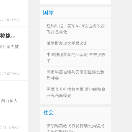
国际
2-07 07:12:27
纽约时报：美军A-10攻击机坠毁
飞行员获救
又称豫南
俄罗斯发动大规模袭击
卫者邢望力被
中国神秘富豪的85套房 全被没收
了
高市早苗被曝与安倍旧臣爆发激
2-07 07:06:24
烈冲突
黑鹰直升机搜救美军 遭伊朗警察
开火画面曝光
伤、两百多人
社会
伊朗称美救飞行员行动恐为骗局
2-01 16:59:49