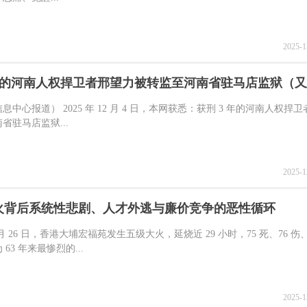
2025-1
年的河南人权捍卫者邢望力被转监至河南省驻马店监狱（
息中心报道） 2025 年 12 月 4 日，本网获悉：获刑 3 年的河南人权捍
省驻马店监狱...
2025-1
火背后系统性悲剧、人才外逃与廉价竞争的恶性循环
1 月 26 日，香港大埔宏福苑发生五级大火，延烧近 29 小时，75 死、76 
63 年来最惨烈的...
2025-1