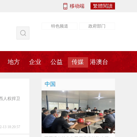
移动端
繁體閱讀
特色频道
政府部门
社会
法治
书画
地方
传媒
地方
企业
公益
传媒
港澳台
中国
，江西人权捍卫
2-13 18:20:57