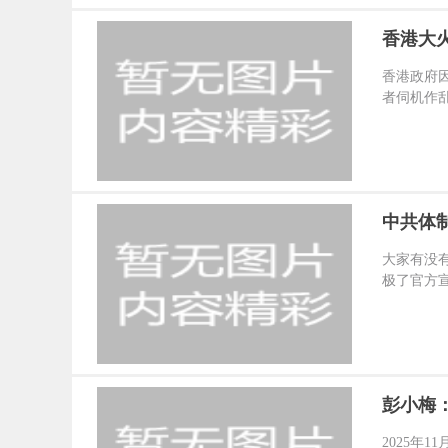
香港大
香港政府
者伺机作乱
中共体
大家有没
极了官方宣
彭小梅
2025年