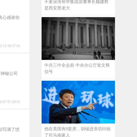
不要误传裕华集团原董事长魏建辉
是西安黑老大
衷心感谢你
2-13 16:57:41
中共三中全会前 中央办公厅发文释
信号
家神秘公司
2-07 07:26:51
他在美国有8套房…胡锡进亲切问候
却写满了愤
了司马南家人