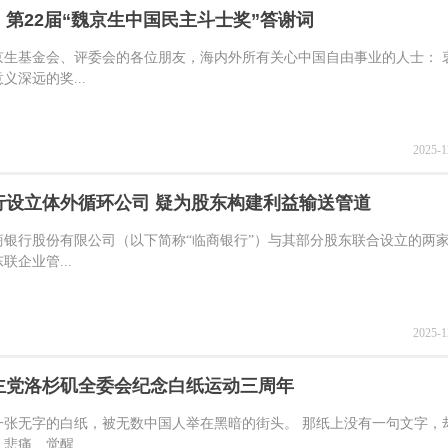
：第22届“魏京生中国民主斗士奖”答谢词
京生基金会、评委会的各位朋友，海内外所有关心中国自由事业的人士： 
义深远的奖...
2025-1
行设立体外循环公司 疑为股东构建利益输送管道
商银行股份有限公司（以下简称“临商银行”）与其部分股东联合设立的两
联企业管...
2025-1
主党洛杉矶全委会纪念白纸运动三周年
一张无字的白纸，被无数中国人举在黑暗的街头。 那纸上没有一句文字，
悲痛、觉醒...