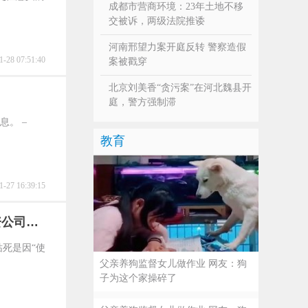
成都市营商环境：23年土地不移
交被诉，两级法院推诿
河南邢望力案开庭反转 警察造假
1-28 07:51:40
案被戳穿
北京刘美香“贪污案”在河北魏县开
庭，警方强制滞
息。 –
教育
1-27 16:39:15
资公司起
枯死是因“使
父亲养狗监督女儿做作业 网友：狗
子为这个家操碎了