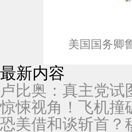
美国国务卿
最新内容
卢比奥：真主党试
惊悚视角！飞机撞
恐美借和谈斩首？穆