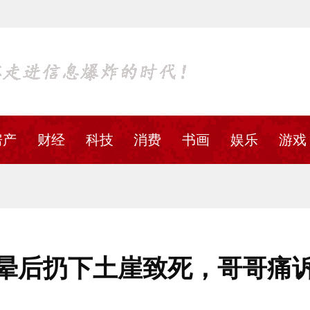
房产
财经
科技
消费
书画
娱乐
游戏
晕后扔下土崖致死，哥哥痛