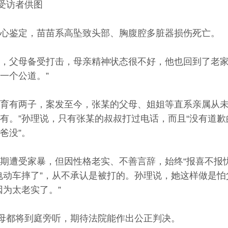
受访者供图
心鉴定，苗苗系高坠致头部、胸腹腔多脏器损伤死亡。
，父母备受打击，母亲精神状态很不好，他也回到了老家
一个公道。”
育有两子，案发至今，张某的父母、姐姐等直系亲属从未
有。”孙理说，只有张某的叔叔打过电话，而且“没有道歉
爸没”。
期遭受家暴，但因性格老实、不善言辞，始终“报喜不报
电动车摔了”，从不承认是被打的。孙理说，她这样做是
因为太老实了。”
父母都将到庭旁听，期待法院能作出公正判决。