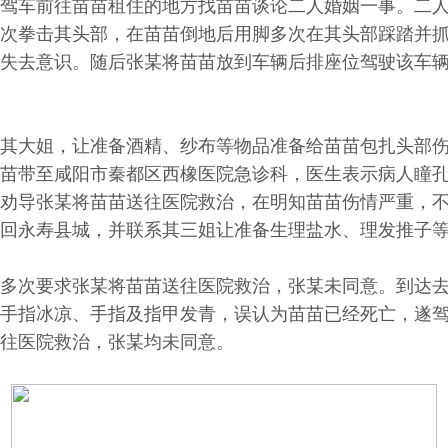
某独自驾车前往苗苗租住的地方找苗苗谈论二人婚姻一事。
次拳击其头部，在苗苗倒地后用脚多次在其头部踩踏并
失去意识。随后张某将苗苗放到车辆后排座位驾驶该车
其大姐，让准备酒精、纱布等物品准备给苗苗包扎头部
苗带至咸阳市秦都区西橡医院急诊科，医生表示病人瞳
劝导张某将苗苗送往医院救治，在明知苗苗伤情严重，
回永寿县城，并联系其三姐让准备生理盐水、理发推子
多次要求张某将苗苗送往医院救治，张某未同意。到达
手指冰凉、手指及指甲发青，误认为苗苗已经死亡，遂
往医院救治，张某均未同意。