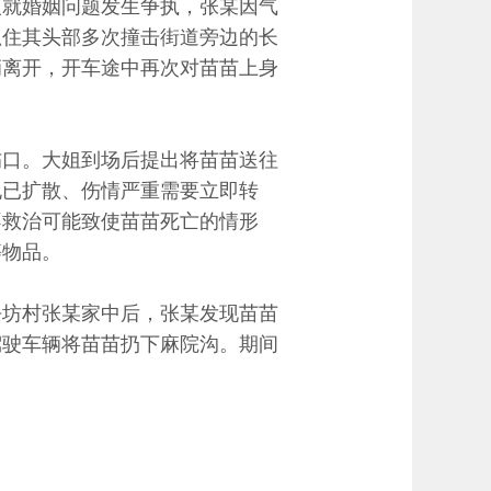
二人就婚姻问题发生争执，张某因气
抓住其头部多次撞击街道旁边的长
辆离开，开车途中再次对苗苗上身
伤口。大姐到场后提出将苗苗送往
孔已扩散、伤情严重需要立即转
不救治可能致使苗苗死亡的情形
等物品。
去坊村张某家中后，张某发现苗苗
驾驶车辆将苗苗扔下麻院沟。期间