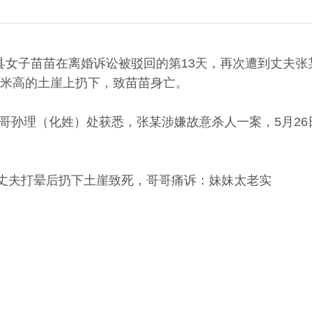
永寿县女子苗苗在离婚诉讼被驳回的第13天，再次遭到丈夫
米高的土崖上扔下，致苗苗身亡。
者哥哥孙理（化姓）处获悉，张某涉嫌故意杀人一案，5月2