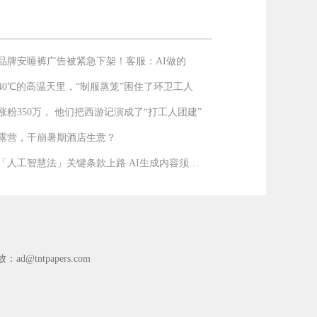
品牌安睡裤广告被紧急下架！客服：AI做的
40℃的高温天里，“制服蒸笼”困住了环卫工人
涨粉350万， 他们把西游记演成了“打工人团建”
露营，干崩暑期酒店生意？
欧盟「人工智慧法」关键条款上路 AI生成内容须强制
放：
ad@tntpapers.com