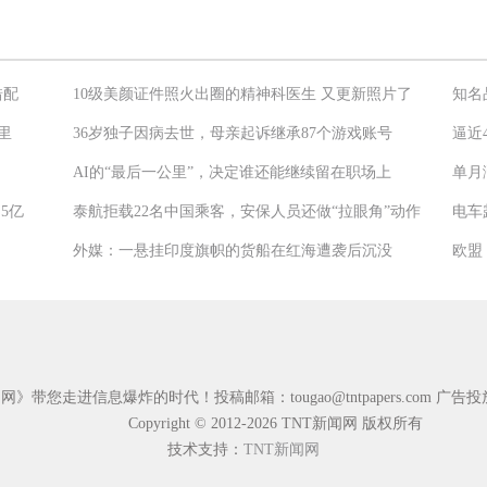
错配
10级美颜证件照火出圈的精神科医生 又更新照片了
知名
里
36岁独子因病去世，母亲起诉继承87个游戏账号
逼近
AI的“最后一公里”，决定谁还能继续留在职场上
单月
5亿
泰航拒载22名中国乘客，安保人员还做“拉眼角”动作
电车
外媒：一悬挂印度旗帜的货船在红海遭袭后沉没
闻网》带您走进信息爆炸的时代！投稿邮箱：
tougao@tntpapers.com
广告投
Copyright © 2012-2026 TNT新闻网 版权所有
技术支持：
TNT新闻网