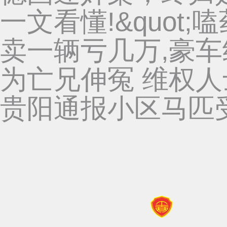
一文看懂!&quot;
卖一辆亏几万,豪
为亡兄伸冤 维权
贵阳通报小区马匹